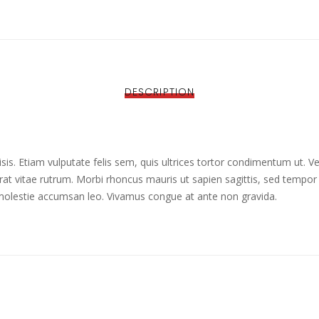
DESCRIPTION
is. Etiam vulputate felis sem, quis ultrices tortor condimentum ut. V
t vitae rutrum. Morbi rhoncus mauris ut sapien sagittis, sed tempor el
d, molestie accumsan leo. Vivamus congue at ante non gravida.