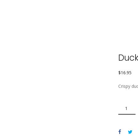
Duck
$
16.95
Crispy du
DUCK
CONFIT
QUANTITY